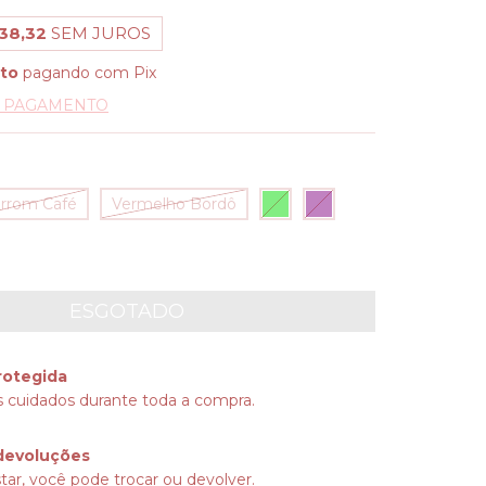
38,32
SEM JUROS
to
pagando com Pix
E PAGAMENTO
rrom Café
Vermelho Bordô
rotegida
 cuidados durante toda a compra.
devoluções
tar, você pode trocar ou devolver.