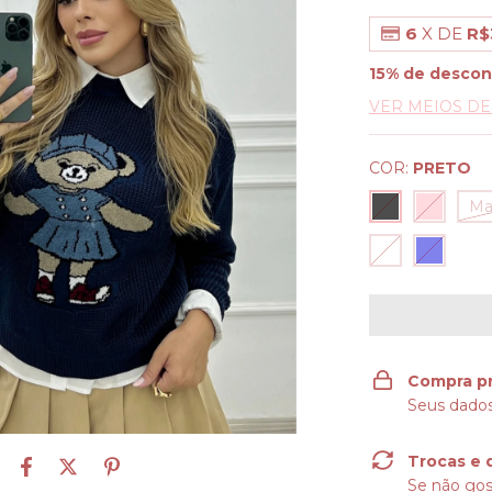
6
X DE
R$
15% de descon
VER MEIOS D
COR:
PRETO
Ma
Compra p
Seus dados
Trocas e 
Se não gos