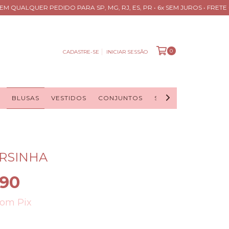
QUALQUER PEDIDO PARA SP, MG, RJ, ES, PR • 6x SEM JUROS • FRETE GRÁ
0
CADASTRE-SE
INICIAR SESSÃO
BLUSAS
VESTIDOS
CONJUNTOS
SAIAS
CASACOS
RSINHA
,90
com
Pix