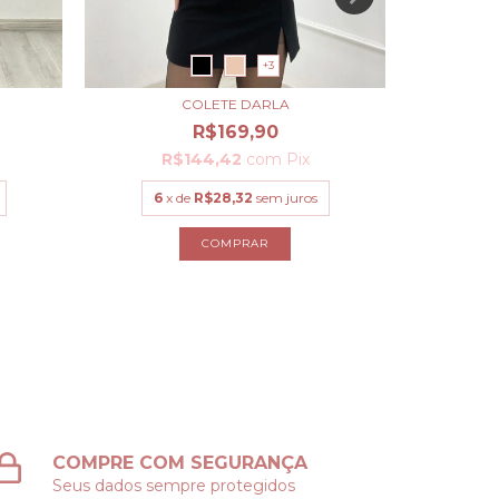
+3
COLETE DARLA
R$169,90
R
R$144,42
com
Pix
6
x
6
x de
R$28,32
sem juros
COMPRAR
COMPRE COM SEGURANÇA
Seus dados sempre protegidos