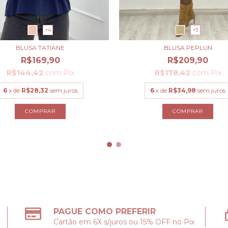
+4
+3
BLUSA TATIANE
BLUSA PEPLUN
R$169,90
R$209,90
R$144,42
com
Pix
R$178,42
com
Pix
6
x de
R$28,32
sem juros
6
x de
R$34,98
sem juros
COMPRAR
COMPRAR
PAGUE COMO PREFERIR
Cartão em 6X s/juros ou 15% OFF no Pix