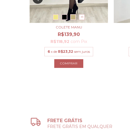
+1
LA
COLETE MANU
R$139,90
ix
R$118,92
com
Pix
uros
6
x de
R$23,32
sem juros
COMPRAR
FRETE GRÁTIS
FRETE GRÁTIS EM QUALQUER