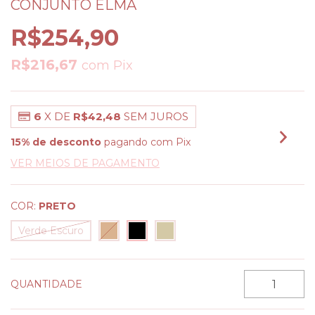
CONJUNTO ELMA
R$254,90
R$216,67
com
Pix
6
X DE
R$42,48
SEM JUROS
15% de desconto
pagando com Pix
VER MEIOS DE PAGAMENTO
COR:
PRETO
Verde Escuro
QUANTIDADE