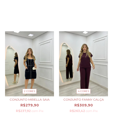
PRODUTOS SIMILARES
2 CORES
4 CORES
CONJUNTO MIRELLA SAIA
CONJUNTO FANNY CALÇA
R$279,90
R$309,90
R$237,92
com
Pix
R$263,42
com
Pix