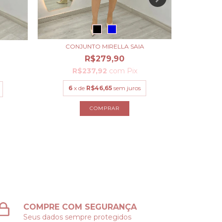
CONJUNTO MIRELLA SAIA
C
R$279,90
R$237,92
com
Pix
R
6
x de
R$46,65
sem juros
6
x
COMPRAR
COMPRE COM SEGURANÇA
Seus dados sempre protegidos