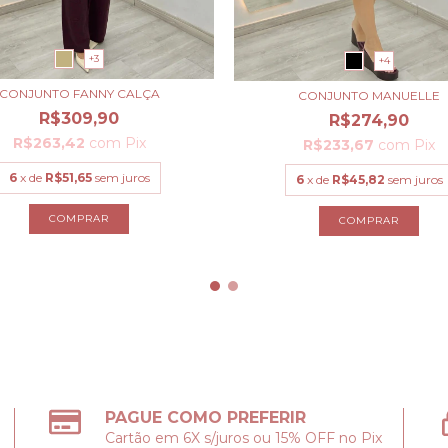
+3
+4
CONJUNTO FANNY CALÇA
CONJUNTO MANUELLE
R$309,90
R$274,90
R$263,42
com
Pix
R$233,67
com
Pix
6
x de
R$51,65
sem juros
6
x de
R$45,82
sem juros
COMPRAR
COMPRAR
PAGUE COMO PREFERIR
Cartão em 6X s/juros ou 15% OFF no Pix