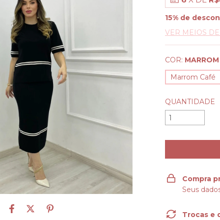
15% de descon
VER MEIOS D
COR:
MARROM
Marrom Café
QUANTIDADE
Compra p
Seus dados
Trocas e 