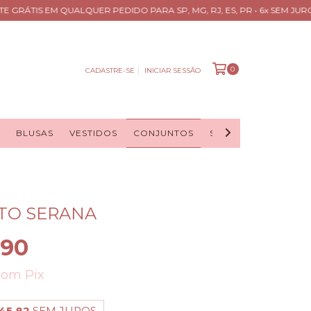
GRÁTIS EM QUALQUER PEDIDO PARA SP, MG, RJ, ES, PR • 6x SEM JUROS •
0
CADASTRE-SE
INICIAR SESSÃO
BLUSAS
VESTIDOS
CONJUNTOS
SAIAS
CASACOS
TO SERANA
,90
com
Pix
45,82
SEM JUROS