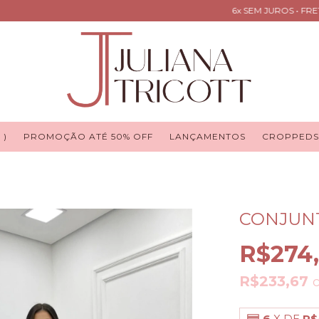
6x SEM JUROS • FRETE 
 )
PROMOÇÃO ATÉ 50% OFF
LANÇAMENTOS
CROPPEDS
CONJUN
R$274
R$233,67
6
X DE
R$