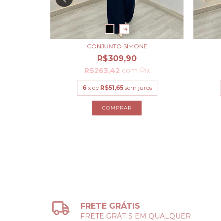
+4
NA
CONJUNTO SIMONE
R$309,90
ix
R$263,42
com
Pix
uros
6
x de
R$51,65
sem juros
COMPRAR
FRETE GRÁTIS
FRETE GRÁTIS EM QUALQUER